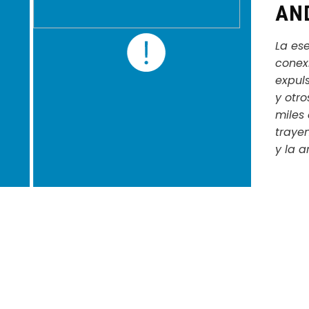
AN
La es
conexi
expul
y otro
miles
traye
y la 