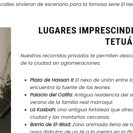
calles sirvieron de escenario para la famosa serie
El t
LUGARES IMPRESCINDI
TETU
Nuestros recorridos privados te permiten desc
de la ciudad sin aglomeraciones:
Plaza de Hassan II:
El nexo de unión entre 
encuentra la fuente de los leones.
Palacio del Califa:
Antigua residencia del s
verano de la familia real marroquí.
La Kasbah:
Una antigua fortaleza que ofre
ciudad y las montañas cercanas.
Barrio de El-Blad:
Zona animada llena de tal
para disfrutar de un té a la menta en la Pl