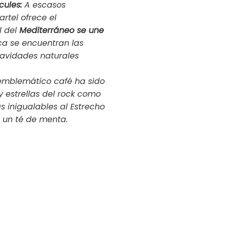
cules:
A escasos
artel ofrece el
l del
Mediterráneo se une
ca se encuentran las
cavidades naturales
emblemático café ha sido
y estrellas del rock como
as inigualables al Estrecho
e un té de menta.