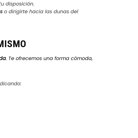
u disposición.
s
o dirigirte hacia las dunas del
 MISMO
ida
. Te ofrecemos una forma cómoda,
ndicando: