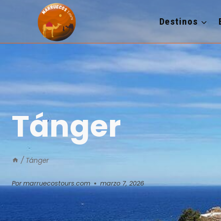
Saltar
al
Destinos
contenido
Tánger
/
Tánger
Por
marruecostours.com
marzo 7, 2026